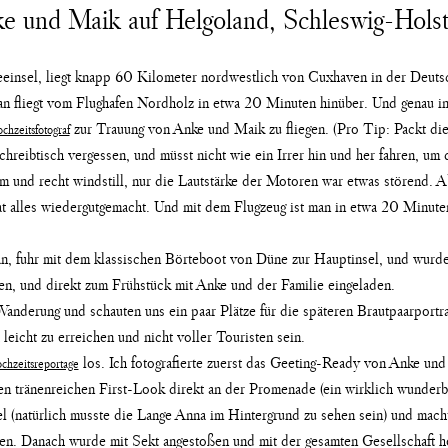
e und Maik auf Helgoland, Schleswig-Holst
eeinsel, liegt knapp 60 Kilometer nordwestlich von Cuxhaven in der Deutsc
n fliegt vom Flughafen Nordholz in etwa 20 Minuten hinüber. Und genau in
zur Trauung von Anke und Maik zu fliegen. (Pro Tip: Packt di
chzeitsfotograf
Schreibtisch vergessen, und müsst nicht wie ein Irrer hin und her fahren, um 
rm und recht windstill, nur die Lautstärke der Motoren war etwas störend. 
at alles wiedergutgemacht. Und mit dem Flugzeug ist man in etwa 20 Minuten 
an, fuhr mit dem klassischen Börteboot von Düne zur Hauptinsel, und wurd
, und direkt zum Frühstück mit Anke und der Familie eingeladen.
nderung und schauten uns ein paar Plätze für die späteren Brautpaarportrait
 leicht zu erreichen und nicht voller Touristen sein.
los. Ich fotografierte zuerst das Geeting-Ready von Anke un
chzeitsreportage
en tränenreichen First-Look direkt an der Promenade (ein wirklich wunderb
l (natürlich musste die Lange Anna im Hintergrund zu sehen sein) und mac
 Danach wurde mit Sekt angestoßen und mit der gesamten Gesellschaft ho