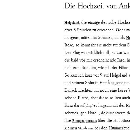
Die Hochzeit von Ank
, die einzige deutsche Hochs
Helgoland
etwa 3 Stunden zu erreichen. Oder ma
morgens, mitten im Sommer, um als
Ho
Jacke, so könnt ihr sie nicht auf dem 
Der Flug war wirklich toll, es war wa
die bald vor mir erscheinende Insel h
mehreren Stunden, wie mit der Fähre.
So kam ich kurz vor 9 auf Helgoland 
und seinem Sohn in Empfang genommen
Danach machten wir noch eine kurze Wa
schöne Plätze, aber diese sollten auch
Kurz darauf ging es langsam mit der
Ho
schnuckligen Hotel ; dokumentierte d
ihre
über die Hauptinse
Brautpaarportraits
kleinen
bei den Hummerbuden.
Standesamt