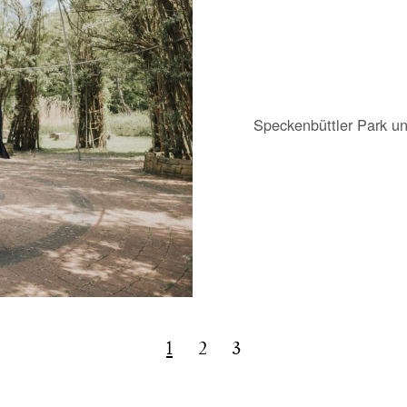
Speckenbüttler Park un
1
2
3